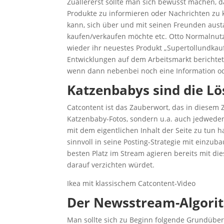
Zuallererst sollte man sich bewusst machen, da
Produkte zu informieren oder Nachrichten zu k
kann, sich über und mit seinen Freunden au
kaufen/verkaufen möchte etc. Otto Normalnutze
wieder ihr neuestes Produkt „Supertollundkau
Entwicklungen auf dem Arbeitsmarkt berichtet
wenn dann nebenbei noch eine Information od
Katzenbabys sind die L
Catcontent ist das Zauberwort, das in diesem
Katzenbaby-Fotos, sondern u.a. auch jedweden
mit dem eigentlichen Inhalt der Seite zu tun h
sinnvoll in seine Posting-Strategie mit einz
besten Platz im Stream agieren bereits mit die
darauf verzichten würdet.
Ikea mit klassischem Catcontent-Video
Der Newsstream-Algori
Man sollte sich zu Beginn folgende Grundübe