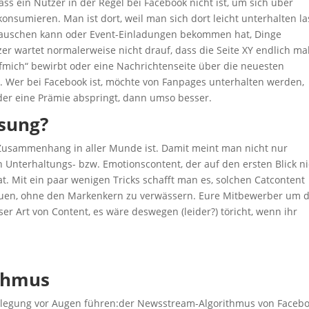
ss ein Nutzer in der Regel bei Facebook nicht ist, um sich über
onsumieren. Man ist dort, weil man sich dort leicht unterhalten l
stauschen kann oder Event-Einladungen bekommen hat, Dinge
r wartet normalerweise nicht drauf, dass die Seite XY endlich ma
fmich“ bewirbt oder eine Nachrichtenseite über die neuesten
. Wer bei Facebook ist, möchte von Fanpages unterhalten werden,
er eine Prämie abspringt, dann umso besser.
ösung?
 Zusammenhang in aller Munde ist. Damit meint man nicht nur
 Unterhaltungs- bzw. Emotionscontent, der auf den ersten Blick ni
at. Mit ein paar wenigen Tricks schafft man es, solchen Catcontent
ubauen, ohne den Markenkern zu verwässern. Eure Mitbewerber um 
ser Art von Content, es wäre deswegen (leider?) töricht, wenn ihr
thmus
rlegung vor Augen führen:der Newsstream-Algorithmus von Faceb