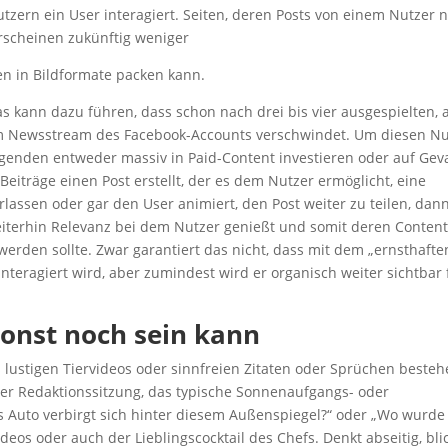
tzern ein User interagiert. Seiten, deren Posts von einem Nutzer n
erscheinen zukünftig weniger
n in Bildformate packen kann.
s kann dazu führen, dass schon nach drei bis vier ausgespielten, 
dem Newsstream des Facebook-Accounts verschwindet. Um diesen Nu
genden entweder massiv in Paid-Content investieren oder auf Gev
Beiträge einen Post erstellt, der es dem Nutzer ermöglicht, eine
rlassen oder gar den User animiert, den Post weiter zu teilen, dan
iterhin Relevanz bei dem Nutzer genießt und somit deren Conten
rden sollte. Zwar garantiert das nicht, dass mit dem „ernsthafte
interagiert wird, aber zumindest wird er organisch weiter sichtbar 
sonst noch sein kann
lustigen Tiervideos oder sinnfreien Zitaten oder Sprüchen besteh
ner Redaktionssitzung, das typische Sonnenaufgangs- oder
s Auto verbirgt sich hinter diesem Außenspiegel?“ oder „Wo wurde
deos oder auch der Lieblingscocktail des Chefs. Denkt abseitig, bli