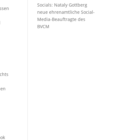
Socials: Nataly Gottberg
assen
neue ehrenamtliche Social-
Media-Beauftragte des
l
BVCM
chts
den
ook