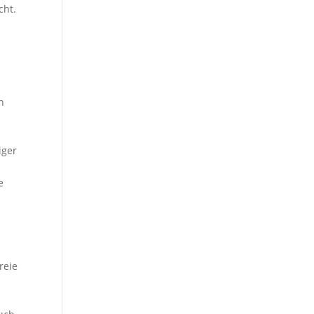
cht.
n
iger
e
reie