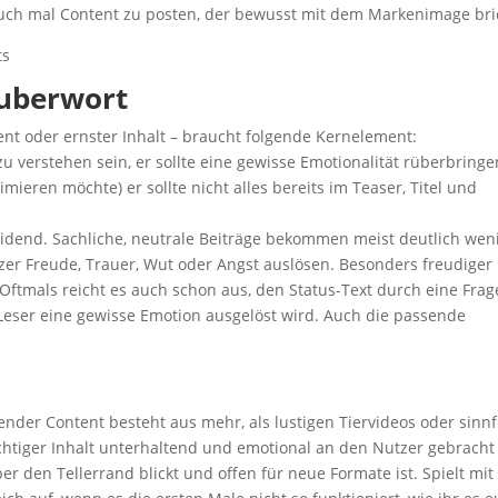
auch mal Content zu posten, der bewusst mit dem Markenimage bri
ts
auberwort
ent oder ernster Inhalt – braucht folgende Kernelement:
t zu verstehen sein, er sollte eine gewisse Emotionalität rüberbringe
ieren möchte) er sollte nicht alles bereits im Teaser, Titel und
eidend. Sachliche, neutrale Beiträge bekommen meist deutlich wen
utzer Freude, Trauer, Wut oder Angst auslösen. Besonders freudiger
 Oftmals reicht es auch schon aus, den Status-Text durch eine Frag
eser eine gewisse Emotion ausgelöst wird. Auch die passende
ender Content besteht aus mehr, als lustigen Tiervideos oder sinnf
chtiger Inhalt unterhaltend und emotional an den Nutzer gebracht
r den Tellerrand blickt und offen für neue Formate ist. Spielt mit