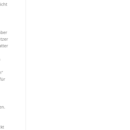
icht
aber
tzer
atter
n
t
n“
für
en.
ckt