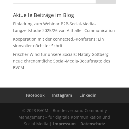
Aktuelle Beiträge im Blog
Einladung zum Webinar B2B-Social-Media-
Langzeitstudie 2025/26 von Althaller Communication
Kooperation mit der connected.-Konferenz: Ein
sinnvoller nächster Schritt
Frischer Wind für unsere Socials: Nataly Gottberg
neue ehrenamtliche Social-Media-Beauftragte des
BVCM
Facebook
Instagram
Linkedin
© 2023 BVCM – Bundesverband Community
Management – für digitale Kommunikation und
Social Media |
Impressum
|
Datenschutz