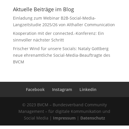
Aktuelle Beiträge im Blog
Einladung zum Webinar B2B-Social-Media-
Langzeitstudie 2025/26 von Althaller Communication
Kooperation mit der connected.-Konferenz: Ein
sinnvoller nächster Schritt
Frischer Wind für unsere Socials: Nataly Gottberg
neue ehrenamtliche Social-Media-Beauftragte des
BVCM
Facebook
Instagram
Linkedin
© 2023 BVCM – Bundesverband Community
Management – für digitale Kommunikation und
Social Media |
Impressum
|
Datenschutz