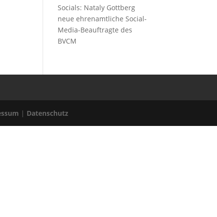
Socials: Nataly Gottberg
neue ehrenamtliche Social-
Media-Beauftragte des
BVCM
essum
|
Datenschutz