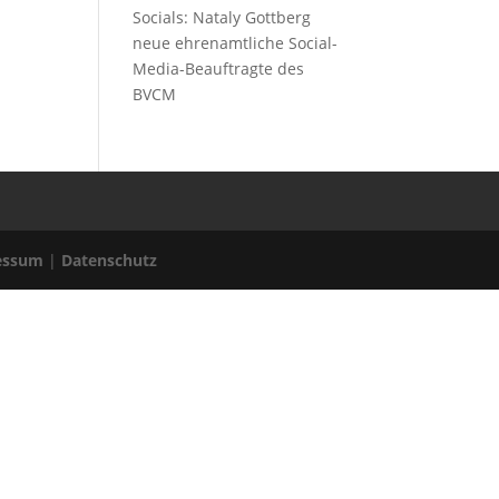
Socials: Nataly Gottberg
neue ehrenamtliche Social-
Media-Beauftragte des
BVCM
essum
|
Datenschutz